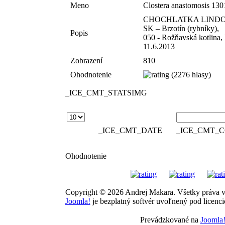
Meno
Clostera anastomosis 13
CHOCHLATKA LIND
SK – Brzotín (rybníky),
Popis
050 - Rožňavská kotlin
11.6.2013
Zobrazení
810
Ohodnotenie
(2276 hlasy)
_ICE_CMT_STATSIMG
_ICE_CMT_DATE
_ICE_CMT_
Ohodnotenie
Copyright © 2026 Andrej Makara. Všetky práva 
Joomla!
je bezplatný softvér uvoľnený pod licenc
Prevádzkované na
Joomla