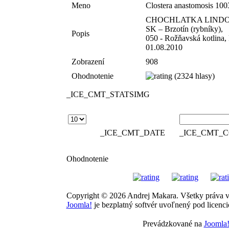
Meno
Clostera anastomosis 10
CHOCHLATKA LIND
SK – Brzotín (rybníky),
Popis
050 - Rožňavská kotlin
01.08.2010
Zobrazení
908
Ohodnotenie
(2324 hlasy)
_ICE_CMT_STATSIMG
_ICE_CMT_DATE
_ICE_CMT_
Ohodnotenie
Copyright © 2026 Andrej Makara. Všetky práva 
Joomla!
je bezplatný softvér uvoľnený pod licenc
Prevádzkované na
Joomla