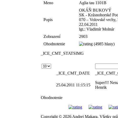
Meno
Aglia tau 1101B
OKÁŇ BUKOVÝ
SK - Krásnohorské Podh
Popis
070 – Volovské vrchy
22.04.2011
lgt.: Vladimír Molnár
Zobrazení
2903
Ohodnotenie
(4985 hlasy)
_ICE_CMT_STATSIMG
_ICE_CMT_DATE
_ICE_CMT
Super!!! Nena
25.04.2011 11:15:15
Henrik
Ohodnotenie
Copyright © 2026 Andrej Makara. Všetky prá