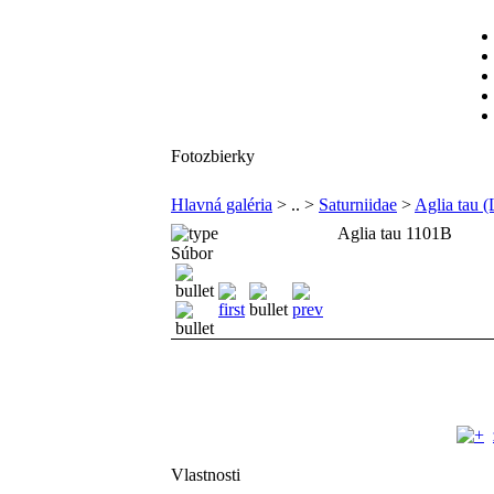
Fotozbierky
Hlavná galéria
> .. >
Saturniidae
>
Aglia tau (
Aglia tau 1101B
Súbor
Vlastnosti