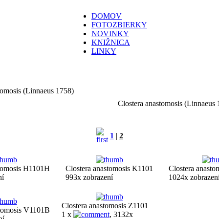
DOMOV
FOTOZBIERKY
NOVINKY
KNIŽNICA
LINKY
tomosis (Linnaeus 1758)
Clostera anastomosis (Linnaeus 
1
|
2
stomosis H1101H
Clostera anastomosis K1101
Clostera anast
ní
993x zobrazení
1024x zobrazen
Clostera anastomosis Z1101
stomosis V1101B
1 x
, 3132x
ní