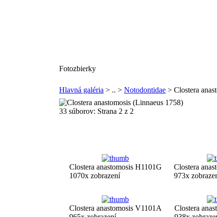
Fotozbierky
Hlavná galéria
> .. >
Notodontidae
> Clostera anas
33 súborov: Strana 2 z 2
Clostera anastomosis H1101G
Clostera ana
1070x zobrazení
973x zobraze
Clostera anastomosis V1101A
Clostera ana
965x zobrazení
938x zobraze