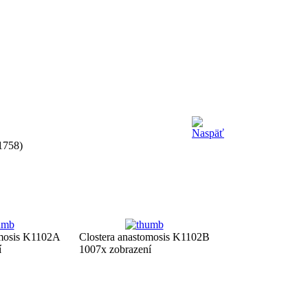
1758)
omosis K1102A
Clostera anastomosis K1102B
í
1007x zobrazení