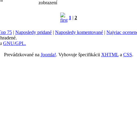
zobrazení
1
|
2
Top 75
|
Naposledy pridané
|
Naposledy komentované
|
Najviac ocenen
hradené.
ou
GNU/GPL.
Prevádzkované na
Joomla!
. Vyhovuje špecifikácii
XHTML
a
CSS
.