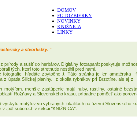
DOMOV
FOTOZBIERKY
NOVINKY
KNIŽNICA
LINKY
ašteričky a štvorlístky. ”
z prírody a sušiť do herbárov. Digitálny fotoaparát poskytuje možnos
li tých, ktorí toto stretnutie nestihli pred nami.
fotografie,
hľadáte zbytočne
J
. Táto stránka je len amatérska 
úpätia Silickej planiny, z okolia rybníkov pri Brzotíne, ale aj z R
 motýľom, menšie zastúpenie majú huby, rastliny, ostatné bezst
oblasti Rožňavy a Slovenského krasu,
prípadne pomôcť ako porovnáv
ní výskytu motýľov vo vybraných lokalitách na území Slovenského k
né v .pdf súboroch v sekcii "KNIŽNICA".