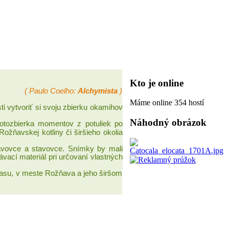
Kto je online
( Paulo Coelho:
Alchymista
)
Máme online 354 hostí
ti vytvoriť si svoju zbierku okamihov
Náhodný obrázok
fotozbierka momentov z potuliek po
ožňavskej kotliny či širšieho okolia
avovce a stavovce.
Snímky by mali
ací materiál pri určovaní vlastných
rasu, v meste Rožňava a jeho širšom