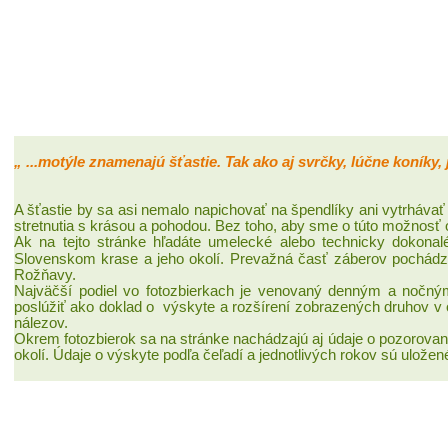
„ ...motýle znamenajú šťastie. Tak ako aj svrčky, lúčne koníky, j
A šťastie by sa asi nemalo napichovať na špendlíky ani vytrhávať 
stretnutia s krásou a pohodou. Bez toho, aby sme o túto možnosť obra
Ak na tejto stránke
hľadáte umelecké alebo technicky dokonalé 
Slovenskom krase a jeho okolí. Prevažná časť záberov pochádza z 
Rožňavy.
Najväčší podiel
vo fotozbierkach je venovaný denným
a nočným
poslúžiť ako doklad o
výskyte a rozšírení
zobrazených druhov v 
nálezov.
Okrem fotozbierok sa na stránke nachádzajú aj údaje o pozorova
okolí. Údaje o výskyte podľa čeľadí a jednotlivých rokov sú ulože